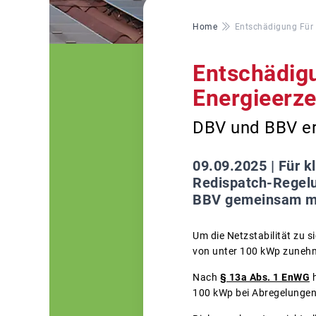
Pfadnavigation
Home
Entschädigung Für
Entschädig
Energieerz
DBV und BBV err
09.09.2025 |
Für k
Redispatch-Regelu
BBV gemeinsam mit
Um die Netzstabilität zu 
von unter 100 kWp zunehm
Nach
§ 13a Abs. 1 EnWG
h
100 kWp bei Abregelungen 