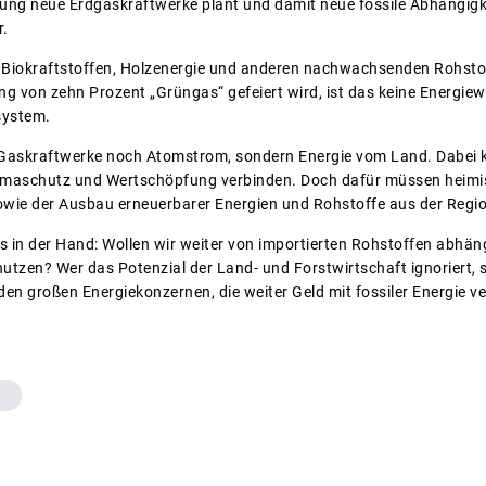
ng neue Erdgaskraftwerke plant und damit neue fossile Abhängigke
r.
 Biokraftstoffen, Holzenergie und anderen nachwachsenden Rohstoff
g von zehn Prozent „Grüngas“ gefeiert wird, ist das keine Energie
system.
Gaskraftwerke noch Atomstrom, sondern Energie vom Land. Dabei k
imaschutz und Wertschöpfung verbinden. Doch dafür müssen heimisc
owie der Ausbau erneuerbarer Energien und Rohstoffe aus der Regio
s in der Hand: Wollen wir weiter von importierten Rohstoffen abhän
nutzen? Wer das Potenzial der Land- und Forstwirtschaft ignoriert,
den großen Energiekonzernen, die weiter Geld mit fossiler Energie ve