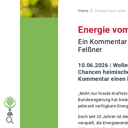
Pfadnavigation
Home
Energie Vom Land
Energie vo
Ein Kommentar 
Felßner
10.06.2026 |
Wolle
Chancen heimische
Kommentar einen kr
„Nicht nur fossile Kraftsto
Bundesregierung hat bisla
jederzeit verfügbare Energ
Doch seit 20 Jahren ist d
verspielt, die Energiewen