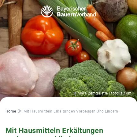
© Mara Zemgaletie | fotolia.com
Pfadnavigation
Home
Mit Hausmitteln Erkältungen Vorbeugen Und Lindern
Mit Hausmitteln Erkältungen