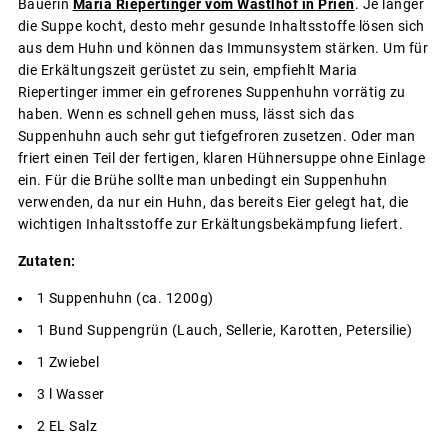
Bäuerin
Maria Riepertinger vom Wastlhof in Prien
. Je länger
die Suppe kocht, desto mehr gesunde Inhaltsstoffe lösen sich
aus dem Huhn und können das Immunsystem stärken. Um für
die Erkältungszeit gerüstet zu sein, empfiehlt Maria
Riepertinger immer ein gefrorenes Suppenhuhn vorrätig zu
haben. Wenn es schnell gehen muss, lässt sich das
Suppenhuhn auch sehr gut tiefgefroren zusetzen. Oder man
friert einen Teil der fertigen, klaren Hühnersuppe ohne Einlage
ein. Für die Brühe sollte man unbedingt ein Suppenhuhn
verwenden, da nur ein Huhn, das bereits Eier gelegt hat, die
wichtigen Inhaltsstoffe zur Erkältungsbekämpfung liefert.
Zutaten:
1 Suppenhuhn (ca. 1200g)
1 Bund Suppengrün (Lauch, Sellerie, Karotten, Petersilie)
1 Zwiebel
3 l Wasser
2 EL Salz