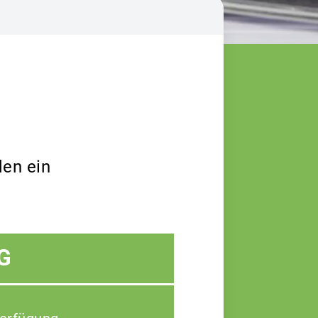
den ein
G