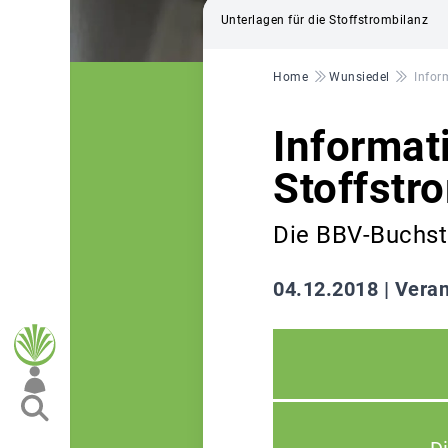
Unterlagen für die Stoffstrombilanz
Pfadnavigation
Home
Wunsiedel
Infor
Informat
Stoffstr
Die BBV-Buchste
04.12.2018 |
Veran