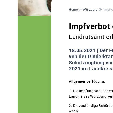
Pfadnavigation
Home
Würzburg
Impfv
Impfverbot
Landratsamt er
18.05.2021 |
Der F
von der Rinderkran
Schutzimpfung von
2021 im Landkreis
Allgemeinverfügung:
1. Die Impfung von Rinder
Landkreises Würzburg ver
2. Die zuständige Behörd
wenn