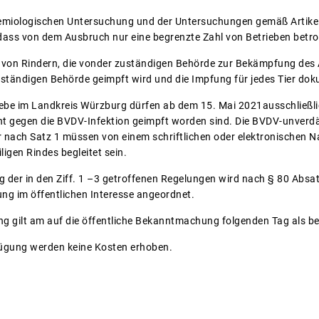
demiologischen Untersuchung und der Untersuchungen gemäß Artikel
dass von dem Ausbruch nur eine begrenzte Zahl von Betrieben betr
l von Rindern, die vonder zuständigen Behörde zur Bekämpfung des 
uständigen Behörde geimpft wird und die Impfung für jedes Tier dok
riebe im Landkreis Würzburg dürfen ab dem 15. Mai 2021ausschließ
icht gegen die BVDV-Infektion geimpft worden sind. Die BVDV-unverd
r nach Satz 1 müssen von einem schriftlichen oder elektronischen 
ligen Rindes begleitet sein.
ng der in den Ziff. 1 –3 getroffenen Regelungen wird nach § 80 Abs
g im öffentlichen Interesse angeordnet.
ng gilt am auf die öffentliche Bekanntmachung folgenden Tag als b
fügung werden keine Kosten erhoben.