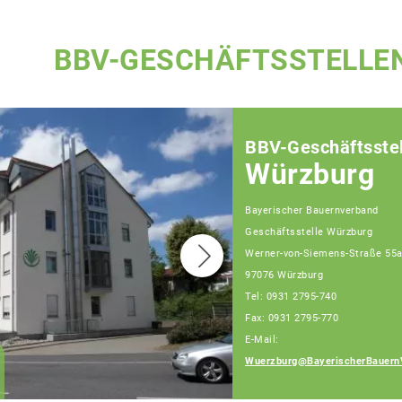
BBV-GESCHÄFTSSTELLE
BBV-Geschäftsstel
Würzburg
Bayerischer Bauernverband
Geschäftsstelle Würzburg
Werner-von-Siemens-Straße 55
97076 Würzburg
Tel: 0931 2795-740
Fax: 0931 2795-770
E-Mail:
Wilfried Distler
Wuerzburg@BayerischerBauern
Geschäftsführer