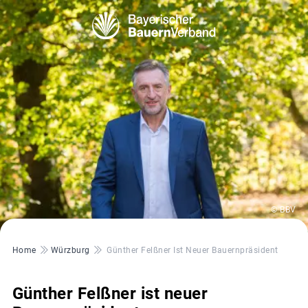
© BBV
Pfadnavigation
Home
Würzburg
Günther Felßner Ist Neuer Bauernpräsident
Günther Felßner ist neuer