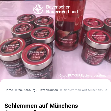
© c/o FUTOUR Regionalberatung
Pfadnavigation
Home
Weißenburg-Gunzenhausen
Schlemmen Auf Münchens Genu
Schlemmen auf Münchens