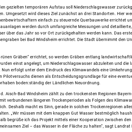
en gezielten temporären Aufstau soll Niederschlagswasser zurückg
en. Umgesetzt wird dieses Ziel zunächst an drei Standorten. Hier we
enbewirtschaftern einfach zu steuernde Querbauwerke errichtet u
tauanlagen werden durch umfangreiche Messungen und detaillierte, 
ser über das Jahr so vor Ort zurückgehalten werden kann. Das ers
engraben bei Bad Windsheim errichtet. Die Stadt übernimmt den U
rünen Gräben“ errichtet, so werden Gräben entlang landwirtschaftli
wurden einst angelegt, um Niederschlagswasser abzuleiten und die 
 Nun erfolgt unter dem Eindruck des Klimawandels eine Umkehrung 
en Pilotversuchs dienen als Entscheidungsgrundlage für eine eventu
Vorhaben boden:ständig der Ländlichen Neuordnung.
 d. Aisch-Bad Windsheim zählt zu den trockensten Regionen Bayern
t verbundenen längeren Trockenperioden als Folgen des Klimawande
lich. Deshalb macht es Sinn, gerade in solchen Trockenregionen al
alten. „Wir müssen mit dem knappen Gut Wasser bestmöglich haushal
alb begrüße ich das Projekt mittels einer Kooperation zwischen de
meinsamen Ziel – das Wasser in der Fläche zu halten“, sagt Landrat