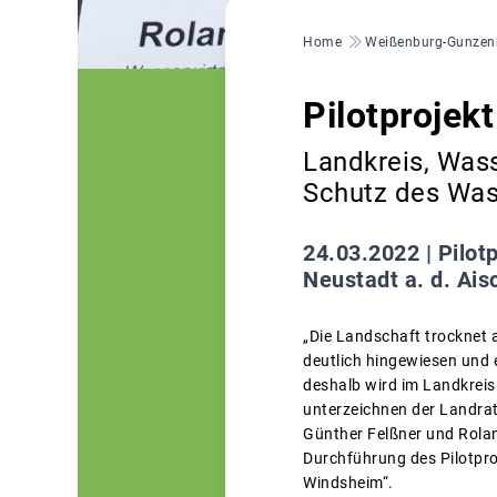
Pfadnavigation
Home
Weißenburg-Gunzen
Pilotprojek
Landkreis, Wass
Schutz des Was
24.03.2022 |
Pilot
Neustadt a. d. Ai
„Die Landschaft trocknet 
deutlich hingewiesen und 
deshalb wird im Landkreis
unterzeichnen der Landrat
Günther Felßner und Rola
Durchführung des Pilotpr
Windsheim“.