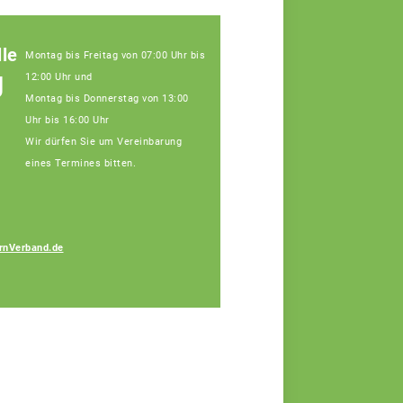
le
Montag bis Freitag von 07:00 Uhr bis
g
12:00 Uhr und
Montag bis Donnerstag von 13:00
Uhr bis 16:00 Uhr
Wir dürfen Sie um Vereinbarung
eines Termines bitten.
Ramona Böswald
rnVerband.de
Fachberaterin, Tel:
09141/8620-112