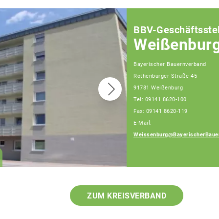
BBV-Geschäftsstel
Weißenbur
Bayerischer Bauernverband
Rothenburger Straße 45
91781 Weißenburg
Tel: 09141 8620-100
Fax: 09141 8620-119
E-Mail:
Daniel Meier
Weissenburg@BayerischerBaue
Geschäftsführer, Tel:
09141/8620-111
ZUM KREISVERBAND