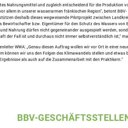
stes Nahrungsmittel und zugleich entscheidend für die Produktion 
vor allem in unserer wasserarmen fränkischen Region“, betont BBV-
rstützen deshalb dieses wegweisende Pilotprojekt zwischen Landkre
s Bewirtschafter bzw. Eigentümer für den Schutz des Wassers von B
r und Nahrung dürfen nicht gegeneinander ausgespielt werden, son
haft der Fall ist und durchaus nicht immer selbstverständlich ist,“ ma
denleiter WWA: „Genau diesen Auftrag wollen wir vor Ort in einer ne
m können wir uns den Folgen des Klimawandels stellen und etwas b
 Ergebnisse als auch auf die Zusammenarbeit mit den Praktikern.“
BBV-GESCHÄFTSSTELLE