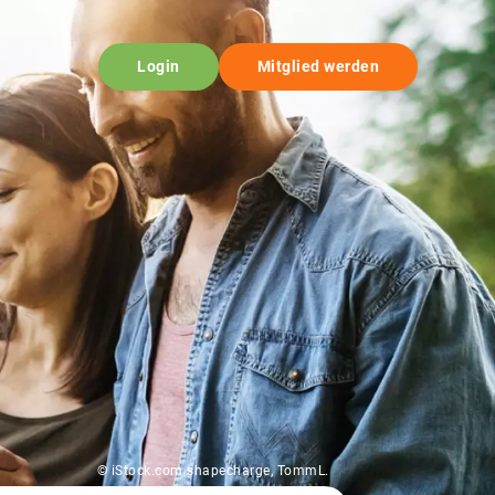
Login
Mitglied werden
© iStock.com shapecharge, TommL.