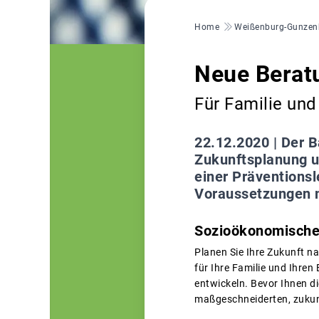
Pfadnavigation
Home
Weißenburg-Gunzen
Neue Berat
Für Familie un
22.12.2020 |
Der B
Zukunftsplanung u
einer Präventions
Voraussetzungen m
Sozioökonomische
Planen Sie Ihre Zukunft n
für Ihre Familie und Ihren
entwickeln. Bevor Ihnen di
maßgeschneiderten, zukun