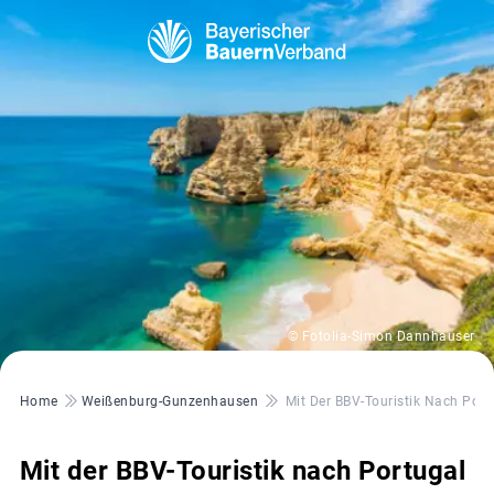
© Fotolia-Simon Dannhauser
Pfadnavigation
Home
Weißenburg-Gunzenhausen
Mit Der BBV-Touristik Nach Port
Mit der BBV-Touristik nach Portugal