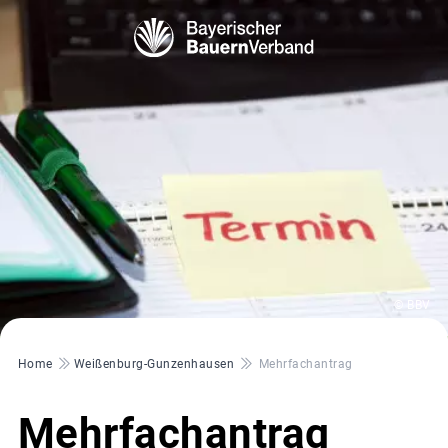
© BBV
Pfadnavigation
Home
Weißenburg-Gunzenhausen
Mehrfachantrag
Mehrfachantrag