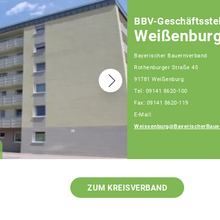
BBV-Geschäftsstel
Weißenbur
Bayerischer Bauernverband
Rothenburger Straße 45
91781 Weißenburg
Tel: 09141 8620-100
Fax: 09141 8620-119
E-Mail:
Daniel Meier
Weissenburg@BayerischerBaue
Geschäftsführer, Tel:
09141/8620-111
ZUM KREISVERBAND