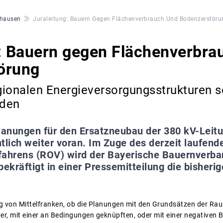
hausen
Juraleitung: Bauern Gegen Flächenverbrauch Und Bodenzerstöru
: Bauern gegen Flächenverbra
örung
ionalen Energieversorgungsstrukturen s
rden
lanungen für den Ersatzneubau der 380 kV-Leitu
lich weiter voran. Im Zuge des derzeit laufend
hrens (ROV) wird der Bayerische Bauernverba
kräftigt in einer Pressemitteilung die bisherig
ng von Mittelfranken, ob die Planungen mit den Grundsätzen der R
er, mit einer an Bedingungen geknüpften, oder mit einer negativen B