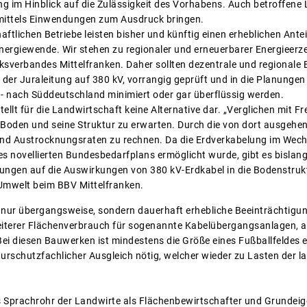
g im Hinblick auf die Zulässigkeit des Vorhabens. Auch betroffene
t mittels Einwendungen zum Ausdruck bringen.
haftlichen Betriebe leisten bisher und künftig einen erheblichen Ant
nergiewende. Wir stehen zu regionaler und erneuerbarer Energieer
ksverbandes Mittelfranken. Daher sollten dezentrale und regionale
der Juraleitung auf 380 kV, vorrangig geprüft und in die Planunge
- nach Süddeutschland minimiert oder gar überflüssig werden.
ellt für die Landwirtschaft keine Alternative dar. „Verglichen mit F
en Boden und seine Struktur zu erwarten. Durch die von dort ausgeh
nd Austrocknungsraten zu rechnen. Da die Erdverkabelung im We
es novellierten Bundesbedarfplans ermöglicht wurde, gibt es bislan
ungen auf die Auswirkungen von 380 kV-Erdkabel in die Bodenstruktu
Umwelt beim BBV Mittelfranken.
 nur übergangsweise, sondern dauerhaft erhebliche Beeinträchtigun
iterer Flächenverbrauch für sogenannte Kabelübergangsanlagen,
Bei diesen Bauwerken ist mindestens die Größe eines Fußballfeldes e
turschutzfachlicher Ausgleich nötig, welcher wieder zu Lasten der l
 Sprachrohr der Landwirte als Flächenbewirtschafter und Grundeig