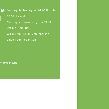
le
Montag bis Freitag von 07:00 Uhr bis
g
12:00 Uhr und
Montag bis Donnerstag von 13:00
Uhr bis 16:00 Uhr
Wir dürfen Sie um Vereinbarung
eines Termines bitten.
Ramona Böswald
rnVerband.de
Fachberaterin, Tel:
09141/8620-112