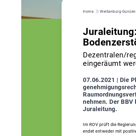
Pfadnavigation
Home
Weißenburg-Gunzen
Juraleitung
Bodenzerst
Dezentralen/reg
eingeräumt we
07.06.2021 |
Die P
genehmigungsrecht
Raumordnungsverfa
nehmen. Der BBV be
Juraleitung.
Im ROV prüft die Regieru
endet entweder mit positiv