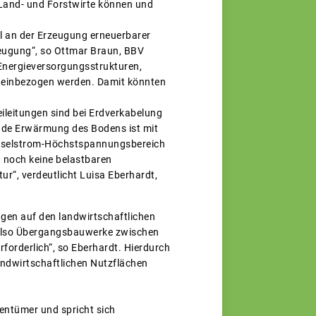
 Land- und Forstwirte können und
eil an der Erzeugung erneuerbarer
zeugung“, so Ottmar Braun, BBV
 Energieversorgungsstrukturen,
n einbezogen werden. Damit könnten
reileitungen sind bei Erdverkabelung
ende Erwärmung des Bodens ist mit
chselstrom-Höchstspannungsbereich
g noch keine belastbaren
r“, verdeutlicht Luisa Eberhardt,
gen auf den landwirtschaftlichen
 also Übergangsbauwerke zwischen
rforderlich“, so Eberhardt. Hierdurch
andwirtschaftlichen Nutzflächen
entümer und spricht sich