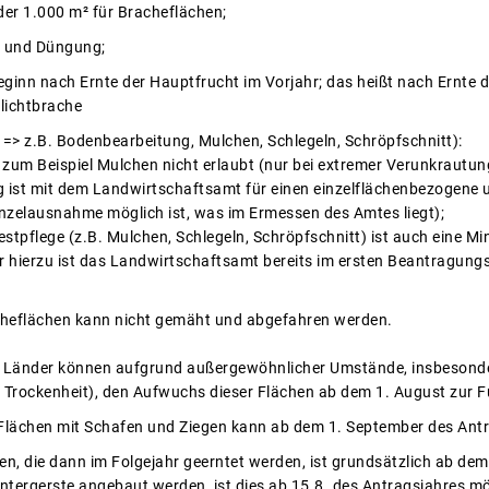
oder 1.000 m² für Bracheflächen;
 und Düngung;
ginn nach Ernte der Hauptfrucht im Vorjahr; das heißt nach Ernte d
lichtbrache
n => z.B. Bodenbearbeitung, Mulchen, Schlegeln, Schröpfschnitt):
st zum Beispiel Mulchen nicht erlaubt (nur bei extremer Verunkraut
 ist mit dem Landwirtschaftsamt für einen einzelflächenbezogene 
Einzelausnahme möglich ist, was im Ermessen des Amtes liegt);
stpflege (z.B. Mulchen, Schlegeln, Schröpfschnitt) ist auch eine Mi
r hierzu ist das Landwirtschaftsamt bereits im ersten Beantragungs
heflächen kann nicht gemäht und abgefahren werden.
 Länder können aufgrund außergewöhnlicher Umstände, insbesond
. Trockenheit), den Aufwuchs dieser Flächen ab dem 1. August zur F
Flächen mit Schafen und Ziegen kann ab dem 1. September des Antr
n, die dann im Folgejahr geerntet werden, ist grundsätzlich ab dem
ntergerste angebaut werden, ist dies ab 15.8. des Antragsjahres mö