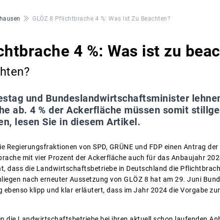
hausen
GLÖZ 8 Pflichtbrache 4 %: Was Ist Zu Beachten?
chtbrache 4 %: Was ist zu bea
chten?
stag und Bundeslandwirtschaftsminister lehne
che ab. 4 % der Ackerfläche müssen somit stillg
, lesen Sie in diesem Artikel.
e Regierungsfraktionen von SPD, GRÜNE und FDP einen Antrag der U
rache mit vier Prozent der Ackerfläche auch für das Anbaujahr 2024
t, dass die Landwirtschaftsbetriebe in Deutschland die Pflichtbra
liegen nach erneuter Aussetzung von GLÖZ 8 hat am 29. Juni Bund
ebenso klipp und klar erläutert, dass im Jahr 2024 die Vorgabe zur 
 die Landwirtschaftsbetriebe bei ihren aktuell schon laufenden A