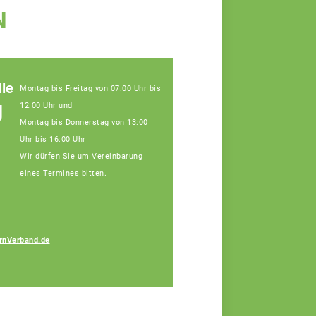
N
le
Montag bis Freitag von 07:00 Uhr bis
g
12:00 Uhr und
Montag bis Donnerstag von 13:00
Uhr bis 16:00 Uhr
Wir dürfen Sie um Vereinbarung
eines Termines bitten.
Ramona Böswald
rnVerband.de
Fachberaterin, Tel:
09141/8620-112