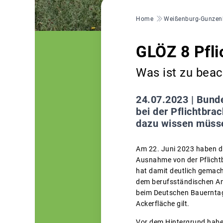
Pfadnavigation
Home
Weißenburg-Gunzen
GLÖZ 8 Pfli
Was ist zu bea
24.07.2023 |
Bunde
bei der Pflichtbra
dazu wissen müssen
Am 22. Juni 2023 haben di
Ausnahme von der Pflichtb
hat damit deutlich gemach
dem berufsständischen An
beim Deutschen Bauerntag 
Ackerfläche gilt.
Vor dem Hintergrund haben