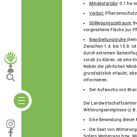
Mindestgröße
: 0,1 ha 
Verbot:
Pflanzenschutz
Stilllegungszeitraum:
Be
vorgesehene Fläche zur Pf
Bearbeitungsruhe
(kei
Zwischen 1.4. bis 15.8. i
durch extremen Samenflug
vorab zu klären, ob eine 
Neben der jährlichen Minde
grundsätzlich erlaubt, abe
informieren.
Der Aufwuchs von Brac
Die Landwirtschaftsämter
Witterungsereignisse (z.B
Eine Beweidung dieser 
Die Saat von Winterunge
Sofern Winterraps bzw. Wi