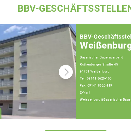
BBV-GESCHÄFTSSTELLE
BBV-Geschäftsstel
Weißenbur
Bayerischer Bauernverband
Rothenburger Straße 45
91781 Weißenburg
Tel: 09141 8620-100
Fax: 09141 8620-119
E-Mail:
Daniel Meier
Weissenburg@BayerischerBaue
Geschäftsführer, Tel:
09141/8620-111