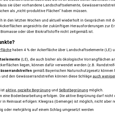
 dass sie über vorhandene Landschaftselemente, Gewässerrandstrei
lächen als „nicht-produktive Flächen“ haben müssen.
 in den letzten Wochen und aktuell wiederholt in Gesprächen mit der 
on Ackerflächen angesichts der zukünftigen Herausforderungen zur 
Biomasse oder über Biokraftstoffe nicht zeitgemäß ist.
unkte?
rfläche
haben 4 % der Ackerfläche über Landschaftselemente (LE) un
tselemente
(LE), die auch bisher als ökologische Vorrangflächen 
ckerflächen liegen, können dafür verwendet werden (z.B. Randstreif
ässerrandstreifen
gemäß Bayerischen Naturschutzgesetz können 
 und den Gewässerrandstreifen können diese Schläge
auch weniger
ist
aktive, gezielte Begrünung
und
Selbstbegrünung
möglich.
n eine Bodenbearbeitung erfolgen. Die aktive Begrünung darf nicht 
r in Reinsaat erfolgen: Kleegras (Gemenge) ist möglich, nicht aber r
rig oder mehrjährig auf einem Schlag umgesetzt werden