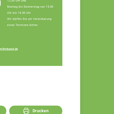
g
12:00 Uhr und
Montag bis Donnerstag von 13:00
Uhr bis 16:00 Uhr
Wir dürfen Sie um Vereinbarung
eines Termines bitten.
Ramona Böswald
rnVerband.de
Fachberaterin, Tel:
09141/8620-112
Drucken