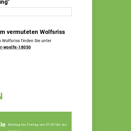
ung"
m vermuteten Wolfsriss
Wolfsriss finden Sie unter
er-woelfe-18050
N
le
Montag bis Freitag von 07:00 Uhr bis