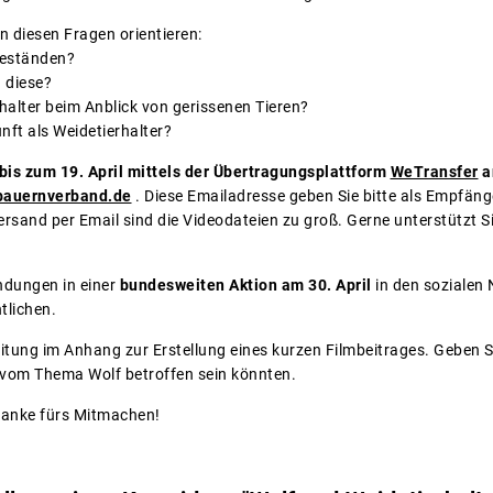
an diesen Fragen orientieren:
 Beständen?
 diese?
rhalter beim Anblick von gerissenen Tieren?
unft als Weidetierhalter?
bis zum 19. April mittels der Übertragungsplattform
WeTransfer
a
bauernverband.de
. Diese Emailadresse geben Sie bitte als Empfäng
rsand per Email sind die Videodateien zu groß. Gerne unterstützt S
ndungen in einer
bundesweiten Aktion am 30. April
in den sozialen
tlichen.
eitung im Anhang zur Erstellung eines kurzen Filmbeitrages. Geben 
e vom Thema Wolf betroffen sein könnten.
danke fürs Mitmachen!