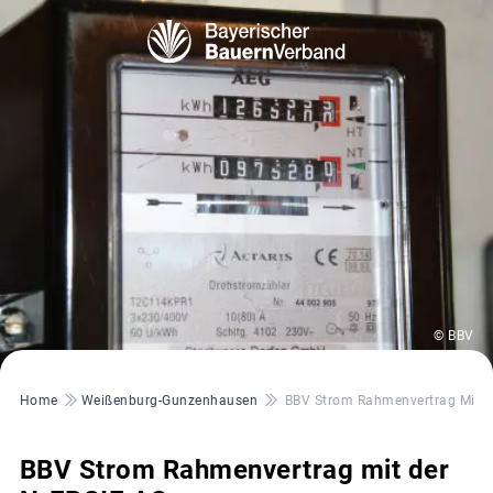
© BBV
Pfadnavigation
Home
Weißenburg-Gunzenhausen
BBV Strom Rahmenvertrag Mit D
BBV Strom Rahmenvertrag mit der