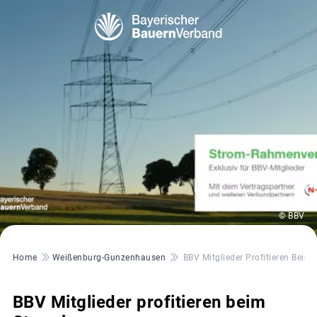
© BBV
Pfadnavigation
Home
Weißenburg-Gunzenhausen
BBV Mitglieder Profitieren Bei
BBV Mitglieder profitieren beim