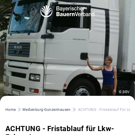
© BBV
Pfadnavigation
Home
Weißenburg-Gunzenhausen
ACHTUNG - Fristablauf Für Lkw-
ACHTUNG - Fristablauf für Lkw-