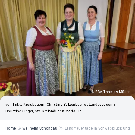
© BBV Thomas Müller
von links: Kreisbäuerin Christine Sulzenbacher, Landesbäuerin
Christine Singer, stv. Kreisbäuerin Maria Lidl
Pfadnavigation
Home
Weilheim-Schongau
Landfrauentage In Schwabbruck Und Eb