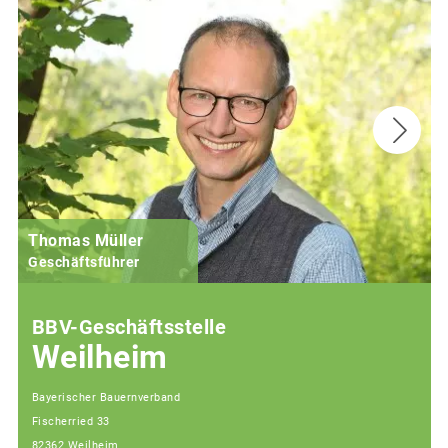
Thomas Müller
Geschäftsführer
BBV-Geschäftsstelle
Weilheim
Bayerischer Bauernverband
Fischerried 33
82362 Weilheim