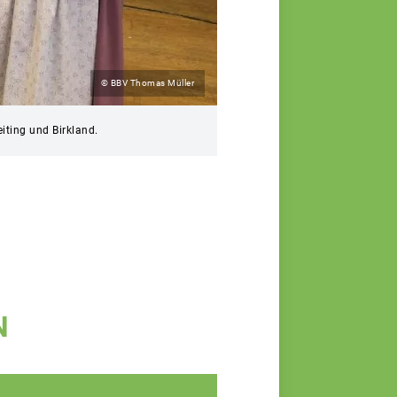
© BBV Thomas Müller
ting und Birkland.
N