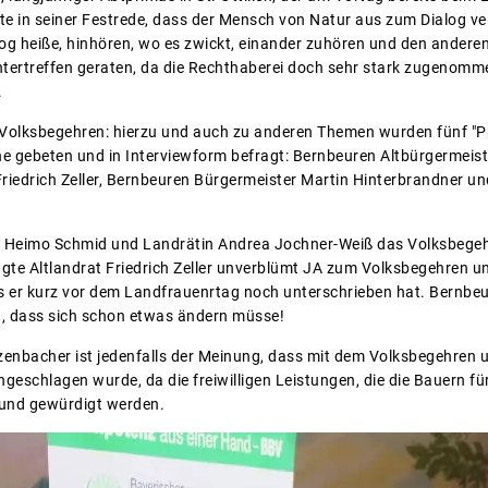
e in seiner Festrede, dass der Mensch von Natur aus zum Dialog vera
og heiße, hinhören, wo es zwickt, einander zuhören und den anderen 
Hintertreffen geraten, da die Rechthaberei doch sehr stark zugenomm
.
Volksbegehren: hierzu und auch zu anderen Themen wurden fünf "Pr
e gebeten und in Interviewform befragt: Bernbeuren Altbürgermeis
Friedrich Zeller, Bernbeuren Bürgermeister Martin Hinterbrandner un
 Heimo Schmid und Landrätin Andrea Jochner-Weiß das Volksbegehr
 sagte Altlandrat Friedrich Zeller unverblümt JA zum Volksbegehren 
ss er kurz vor dem Landfrauenrtag noch unterschrieben hat. Bernbe
n, dass sich schon etwas ändern müsse!
lzenbacher ist jedenfalls der Meinung, dass mit dem Volksbegehren 
ngeschlagen wurde, da die freiwilligen Leistungen, die die Bauern 
t und gewürdigt werden.