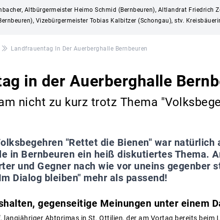
enbacher, Altbürgermeister Heimo Schmid (Bernbeuren), Altlandrat Friedrich Z
ernbeuren), Vizebürgermeister Tobias Kalbitzer (Schongau), stv. Kreisbäueri
Landfrauentag In Der Auerberghalle Bernbeuren
ag in der Auerberghalle Bern
kam nicht zu kurz trotz Thema "Volksbege
olksbegehren "Rettet die Bienen" war natürlich
le in Bernbeuren ein heiß diskutiertes Thema. A
rter und Gegner nach wie vor uneins gegenber s
Im Dialog bleiben" mehr als passend!
shalten, gegenseitige Meinungen unter einem D
, langjähriger Abtprimas in St. Ottilien, der am Vortag bereits beim