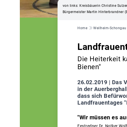
von links: Kreisbäuerin Christine Sulz
Bürgermeister Martin Hinterbrandner (B
Pfadnavigation
Home
Weilheim-Schongau
Landfrauent
Die Heiterkeit 
Bienen"
26.02.2019 |
Das V
in der Auerberghal
dass sich Befürwo
Landfrauentages "
"Wir müssen es au
Festredner Dr. Notker Wolf