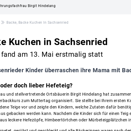
ährungsfachfrau Birgit Hindelang
Backe, Backe Kuchen In Sachsenried
ke Kuchen in Sachsenried
fand am 13. Mai erstmalig statt
enrieder Kinder überraschen ihre Mama mit B
 oder doch lieber Hefeteig?
u und stellvertretende Ortsbäuerin Birgit Hindelang hat zusammen
rbackkurs zum Muttertag organisiert. Sie stellte bei Ihrem ersten 
ene Teige vor und zeigte den Kindern, welche Zutaten dafür benöti
us gebacken werden kann. Nachdem die Kinder sich für einen Teig en
araus leckere Hefezöpfe, Himbeertörtchen oder Mürbeteigplätzchen i
knetet, gerührt und geschleckt und alle Bäckerinnen waren nach dem