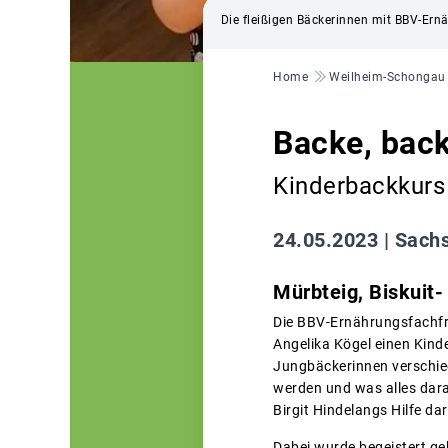
Die fleißigen Bäckerinnen mit BBV-Ern
Pfadnavigation
Home
Weilheim-Schongau
Backe, bac
Kinderbackkurs 
24.05.2023 |
Sachs
Mürbteig, Biskuit-
Die BBV-Ernährungsfachfra
Angelika Kögel einen Kinde
Jungbäckerinnen verschied
werden und was alles dara
Birgit Hindelangs Hilfe d
Dabei wurde begeistert ge