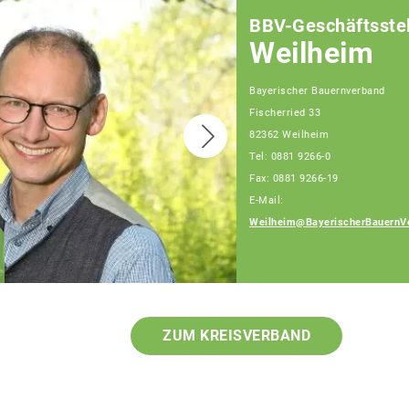
BBV-Geschäftsstel
Weilheim
Bayerischer Bauernverband
Fischerried 33
82362 Weilheim
Tel: 0881 9266-0
Fax: 0881 9266-19
E-Mail:
Weilheim@BayerischerBauernV
Gerlinde Floritz
Fachberaterin
ZUM KREISVERBAND