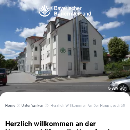
© BBV Wü
Pfadnavigation
Home
Unterfranken
Herzlich Willkommen An Der Hauptgeschäftsst
Herzlich willkommen an der