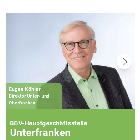
Eugen Köhler
Direktor Unter- und
Oberfranken
BBV-Hauptgeschäftsstelle
Unterfranken