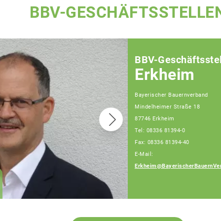
BBV-GESCHÄFTSSTELLE
BBV-Geschäftsstel
Erkheim
Bayerischer Bauernverband
Mindelheimer Straße 18
87746 Erkheim
Tel: 08336 81394-0
Fax: 08336 81394-40
E-Mail:
Erkheim@BayerischerBauernVe
Johann Utler
Fachberater