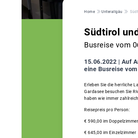
Pfadnavigation
Home
Unterallgäu
Südt
Südtirol un
Busreise vom 06
15.06.2022 |
Auf A
eine Busreise vom
Erleben Sie die herrliche
Gardasee besuchen Sie Riv
haben wie immer zahlreich
Reisepreis pro Person:
€ 590,00 im Doppelzimme
€ 645,00 im Einzelzimmer