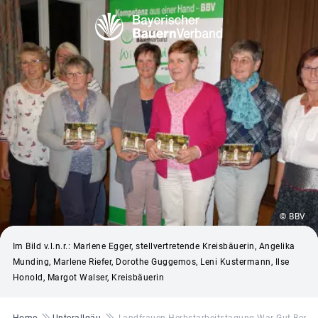
© BBV
Im Bild v.l.n.r.: Marlene Egger, stellvertretende Kreisbäuerin, Angelika
Munding, Marlene Riefer, Dorothe Guggemos, Leni Kustermann, Ilse
Honold, Margot Walser, Kreisbäuerin
Pfadnavigation
Home
Unterallgäu
Landfrauen-Herbstarbeitstagung War Gut Besuc