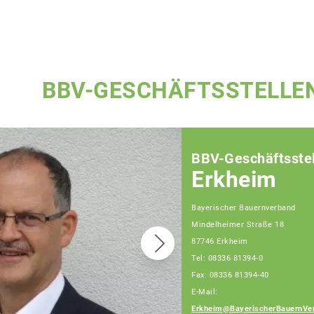
BBV-GESCHÄFTSSTELLE
BBV-Geschäftsstel
Erkheim
Bayerischer Bauernverband
Mindelheimer Straße 18
87746 Erkheim
Tel: 08336 81394-0
Fax: 08336 81394-40
E-Mail:
Erkheim@BayerischerBauernVe