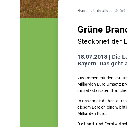
Pfadnavigation
Home
Unterallgäu
Grün
Grüne Branc
Steckbrief der 
18.07.2018 |
Die L
Bayern. Das geht 
Zusammen mit den vor- und
Milliarden Euro Umsatz pr
umsatzstärksten Branchen 
In Bayern sind über 900.0
diesem Bereich eine wicht
Milliarden Euro.
Die Land- und Forstwirtsch