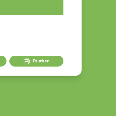
Simon Gutleber
Agrarberater
Drucken