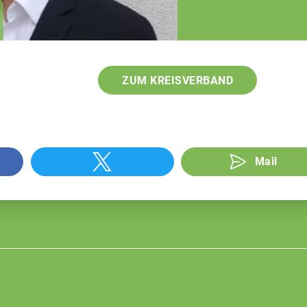
Johann Utler
Fachberater
ZUM KREISVERBAND
Mail