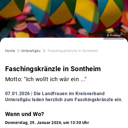
©
© Pixabay
Pfadnavigation
Home
Unterallgäu
Faschingskränzle In Sontheim
Faschingskränzle in Sontheim
Motto: "Ich wollt ich wär ein ..."
07.01.2026 |
Die Landfrauen im Kreisverband
Unterallgäu laden herzlich zum Faschingskränzle ein.
Wann und Wo?
Donnerstag, 29. Januar 2026, um 13:30 Uhr