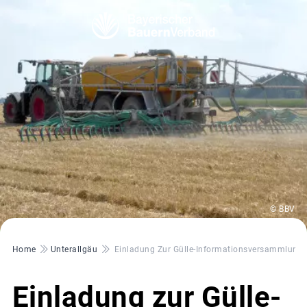
© BBV
Pfadnavigation
Home
Unterallgäu
Einladung Zur Gülle-Informationsversammlung
Einladung zur Gülle-