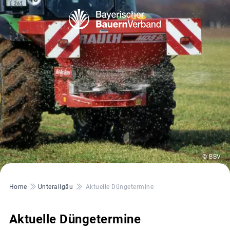
© BBV
Pfadnavigation
Home
Unterallgäu
Aktuelle Düngetermine
Aktuelle Düngetermine