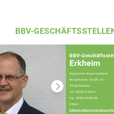
BBV-GESCHÄFTSSTELLE
BBV-Geschäftsstel
Erkheim
Bayerischer Bauernverband
Mindelheimer Straße 18
87746 Erkheim
Tel: 08336 81394-0
Fax: 08336 81394-40
E-Mail:
Erkheim@BayerischerBauernVe