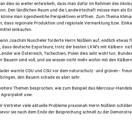
man dies so weiter entwickeln, dass man dafür im Rahmen des ökol
ann. Den ländlichen Raum und die Landwirtschaft müsse man als Einhe
 könne man irgendwelche Perspektiven eröffnen. Zum Thema Klimasc
r, dass regionale Produktion und regionale Vermarktung bzw. Einka
ittel einkaufen.
mann Joachim Nuscheler forderte Herrn Nüßlein auf, endlich etwas fü
 dass deutsche Exporteure, trotz der besten LKW’s mit Kälbern nic
Länder wie Österreich, Tschechien, Polen dies sehr wohl tun. Bunde
er Bauern sind voll, und sie wissen nicht mehr wohin mit den Kälbe
ader warnte CDU und CSU vor dem naturschutz- und grünen– freund
s bringen, den Bauern schade es aber sehr.
eitere Themen besprochen, wie zum Beispiel das Mercosur-Hande
 Agrarpaket usw.
-Vertreter viele aktuelle Probleme praxisnah Herrn Nüßlein schild
bevor sie nach dem Ende der Besprechung schnell zu der Demonstra