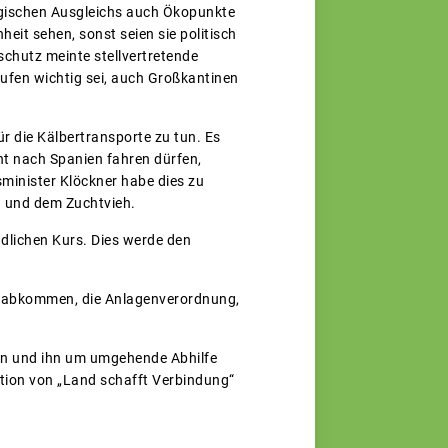
ogischen Ausgleichs auch Ökopunkte
it sehen, sonst seien sie politisch
hutz meinte stellvertretende
ufen wichtig sei, auch Großkantinen
r die Kälbertransporte zu tun. Es
ht nach Spanien fahren dürfen,
sminister Klöckner habe dies zu
rn und dem Zuchtvieh.
lichen Kurs. Dies werde den
lsabkommen, die Anlagenverordnung,
ern und ihn um umgehende Abhilfe
tion von „Land schafft Verbindung“