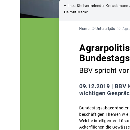
v. l.n.r.: Stellvertretender Kreisobma
Helmut Mader
Pfadnavigation
Home
Unterallgäu
Agra
Agrarpoliti
Bundestags
BBV spricht vo
09.12.2019 |
BBV K
wichtigen Gespräc
Bundestagsabgeordneter Nü
beschäftigen Themen wie 
Welche intelligenten Lösu
Ackerflächen die Gewässer