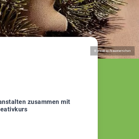
©
© pixabay/beasternchen
ranstalten zusammen mit
eativkurs