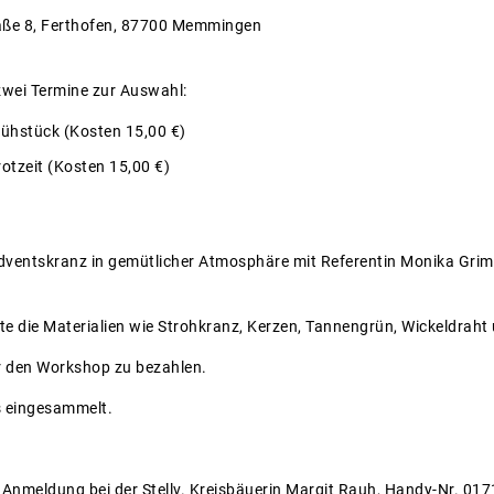
traße 8, Ferthofen, 87700 Memmingen
zwei Termine zur Auswahl:
rühstück (Kosten 15,00 €)
otzeit (Kosten 15,00 €)
dventskranz in gemütlicher Atmosphäre mit Referentin Monika Grimm
tte die Materialien wie Strohkranz, Kerzen, Tannengrün, Wickeldraht
ür den Workshop zu bezahlen.
s eingesammelt.
e Anmeldung bei der Stellv. Kreisbäuerin Margit Rauh, Handy-Nr. 0