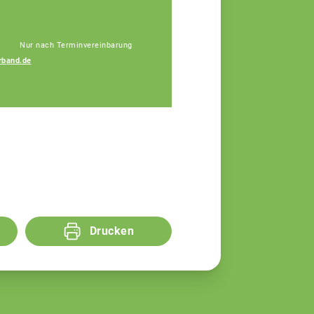
Nur nach Terminvereinbarung
rband.de
Simon Gutleber
Agrarberater
Drucken