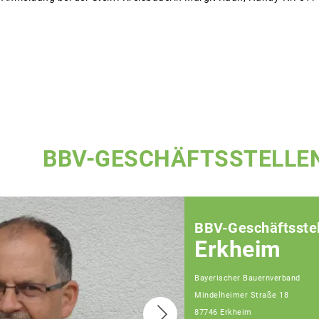
BBV-GESCHÄFTSSTELLE
BBV-Geschäftsstel
Erkheim
Bayerischer Bauernverband
Mindelheimer Straße 18
87746 Erkheim