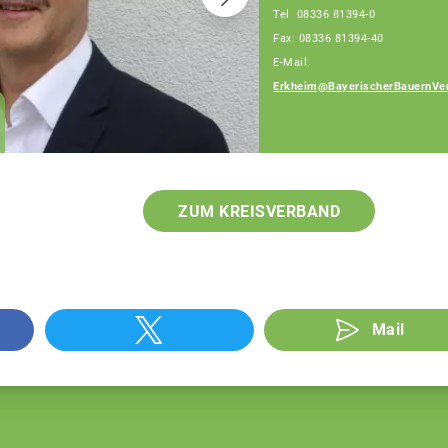
Tel: 08336 81394-0
Fax: 08336 81394-40
E-Mail:
Erkheim@BayerischerBauernVe
Johann Utler
Fachberater
ZUM KREISVERBAND
Mail