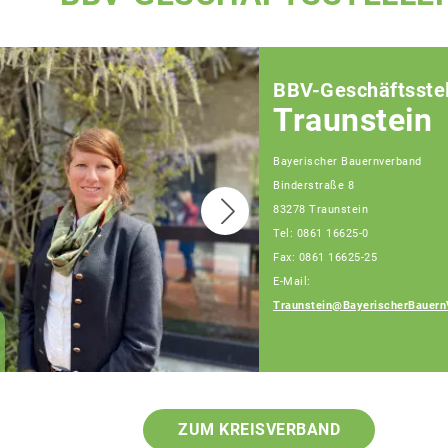
BBV-Geschäftsstel
Traunstein
Bayerischer Bauernverband
Binderstraße 8
83278 Traunstein
Tel: 0861 16625-0
Fax: 0861 16625-25
E-Mail:
Traunstein@BayerischerBauern
Patrick Berndlmaier
Fachberater
ZUM KREISVERBAND