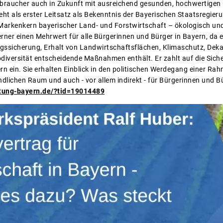
braucher auch in Zukunft mit ausreichend gesunden, hochwertigen 
t als erster Leitsatz als Bekenntnis der Bayerischen Staatsregierung
 Markenkern bayerischer Land- und Forstwirtschaft – ökologisch und
erner einen Mehrwert für alle Bürgerinnen und Bürger in Bayern, da
ngssicherung, Erhalt von Landwirtschaftsflächen, Klimaschutz, De
iversität entscheidende Maßnahmen enthält. Er zahlt auf die Sich
n ein. Sie erhalten Einblick in den politischen Werdegang einer Ra
ndlichen Raum und auch - vor allem indirekt - für Bürgerinnen und Bü
atung-bayern.de/?tid=19014489