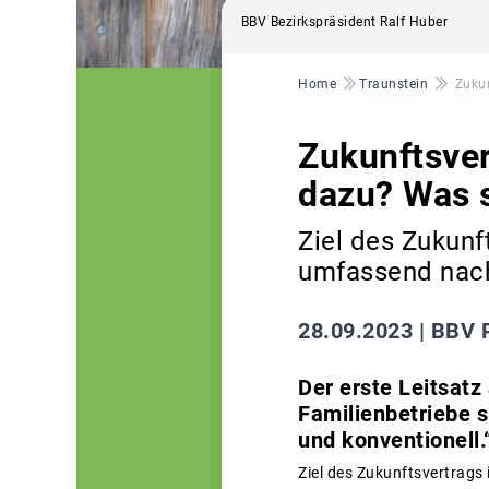
BBV Bezirkspräsident Ralf Huber
Pfadnavigation
Home
Traunstein
Zukun
Zukunftsver
dazu? Was s
Ziel des Zukunf
umfassend nach
28.09.2023 |
BBV P
Der erste Leitsatz
Familienbetriebe 
und konventionell.
Ziel des Zukunftsvertrags