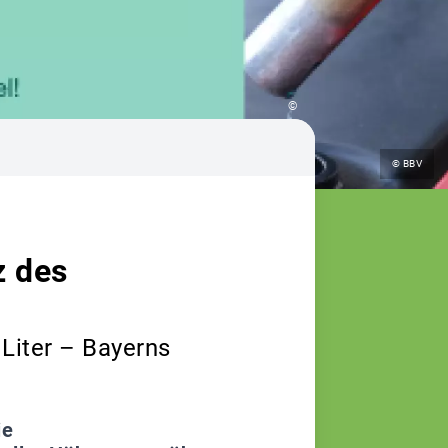
©
© BBV
z des
Liter – Bayerns
ie