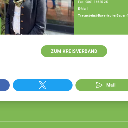
Fax: 0861 16625-25
E-Mail:
Traunstein@BayerischerBauern
Patrick Berndlmaier
Fachberater
ZUM KREISVERBAND
Mail