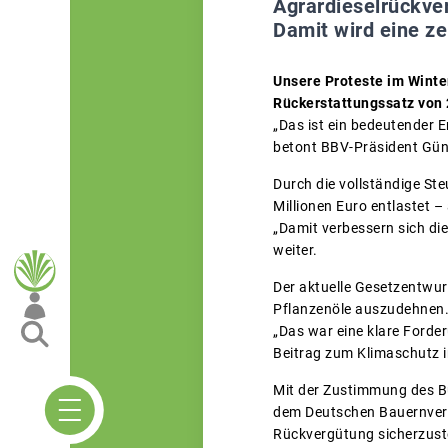
Agrardieselrückve
Damit wird eine z
Unsere Proteste im Winte
Rückerstattungssatz von 2
„Das ist ein bedeutender E
betont BBV-Präsident Gün
Durch die vollständige St
Millionen Euro entlastet – 
„Damit verbessern sich di
weiter.
Der aktuelle Gesetzentwur
Pflanzenöle auszudehnen
„Das war eine klare Forder
Beitrag zum Klimaschutz in
Mit der Zustimmung des Bu
dem Deutschen Bauernverb
Rückvergütung sicherzuste