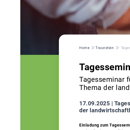
Pfadnavigation
Home
Traunstein
Tages
Tagessemina
Tagesseminar f
Thema der land
17.09.2025 |
Tages
der landwirtschaf
Einladung zum Tagessem