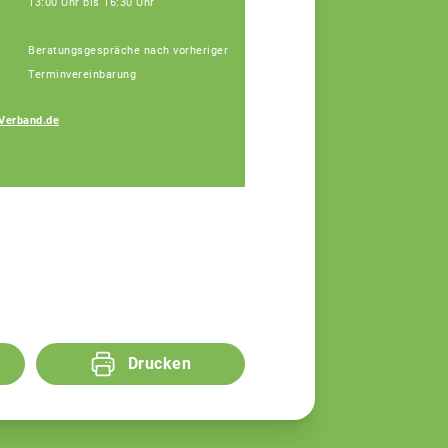
13:00 Uhr bis 16:30 Uhr
Beratungsgespräche nach vorheriger
Terminvereinbarung
Johann
Verband.de
Hinterstoisser
Fachberater
Drucken