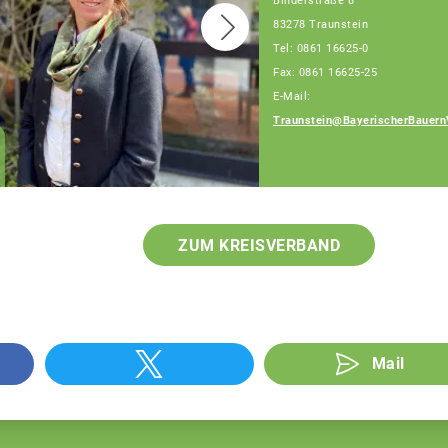
Binderstraße 8
83278 Traunstein
Tel: 0861 16625-0
Fax: 0861 16625-25
E-Mail:
Traunstein@BayerischerBauern
Patrick Berndlmaier
Fachberater
ZUM KREISVERBAND
Mail