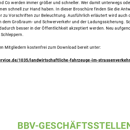
d Co werden immer größer und schneller. Wer damit unterwegs oder H
onen schnell zur Hand haben. In dieser Broschüre finden Sie die Ant
r zu Vorschriften zur Beleuchtung. Ausführlich erläutert wird auch
h dem Großraum- und Schwerverkehr und der Ladungssicherung. Schli
 dadurch besser in der Öffentlichkeit akzeptiert werden. Neu auf
 Schleppern.
en Mitgliedern kostenfrei zum Download bereit unter:
ervice.de/1035/landwirtschaftliche-fahrzeuge-im-strassenverke
BBV-GESCHÄFTSSTELLE