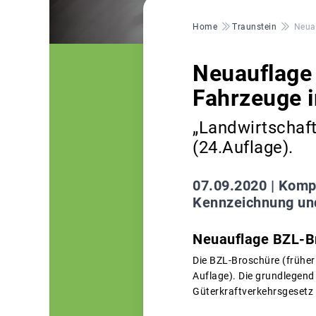
Pfadnavigation
Home
Traunstein
Neuau
Neuauflage 
Fahrzeuge 
„Landwirtschaft
(24.Auflage).
07.09.2020 |
Kompl
Kennzeichnung und
Neuauflage BZL-Br
Die BZL-Broschüre (früher
Auflage). Die grundlegend
Güterkraftverkehrsgesetz