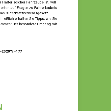
alter solcher Fahrzeuge ist, will
worten auf Fragen zu Fahrerlaubnis
 das Güterkraftverkehrsgesetz.
eßlich erhalten Sie Tipps, wie Sie
genommen: Der besondere Umgang mit
hr-2020?c=177
N