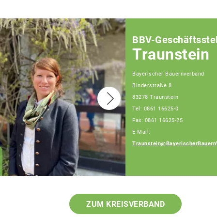
BBV-Geschäftsstel
Traunstein
Bayerischer Bauernverband
Binderstraße 8
83278 Traunstein
Tel: 0861 16625-0
Fax: 0861 16625-25
E-Mail:
Traunstein@BayerischerBauern
Patrick Berndlmaier
Fachberater
ZUM KREISVERBAND