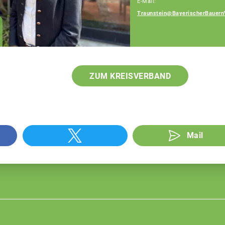
E-Mail:
Traunstein@BayerischerBauern
Patrick Berndlmaier
Fachberater
ZUM KREISVERBAND
Mail