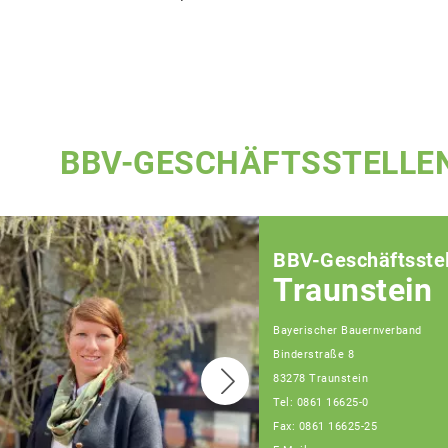
BBV-GESCHÄFTSSTELLE
BBV-Geschäftsstel
Traunstein
Bayerischer Bauernverband
Binderstraße 8
83278 Traunstein
Tel: 0861 16625-0
Fax: 0861 16625-25