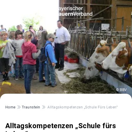
© BBV
Pfadnavigation
Home
Traunstein
Alltagskompetenzen „Schule Fürs Leben“
Alltagskompetenzen „Schule fürs