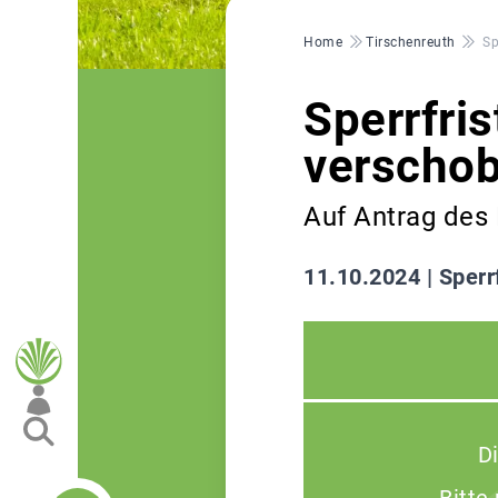
Pfadnavigation
Home
Tirschenreuth
Sp
Sperrfri
verscho
Auf Antrag des
11.10.2024 |
Sperr
D