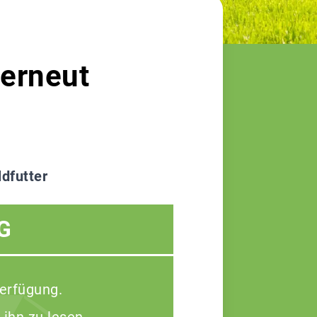
 erneut
dfutter
G
Verfügung.