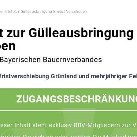
errfrist Zur Gülleausbringung Erneut Verschoben
st zur Gülleausbringung
ben
 Bayerischen Bauernverbandes
fristverschiebung Grünland und mehrjähriger Fel
ZUGANGSBESCHRÄNKUN
ieser Inhalt steht exklusiv BBV-Mitgliedern zur 