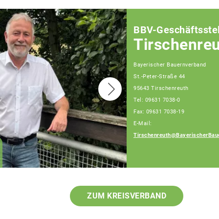
BBV-Geschäftsstel
Tirschenre
Bayerischer Bauernverband
St.-Peter-Straße 44
95643 Tirschenreuth
Tel: 09631 7038-0
Fax: 09631 7038-19
E-Mail:
Tirschenreuth@BayerischerBau
Petra Schaumberger
Teamassistentin
ZUM KREISVERBAND