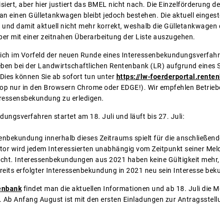
isiert, aber hier justiert das BMEL nicht nach. Die Einzelförderung
n einen Gülletankwagen bleibt jedoch bestehen. Die aktuell eingeste
t und damit aktuell nicht mehr korrekt, weshalb die Gülletankwagen 
aber mit einer zeitnahen Überarbeitung der Liste auszugehen.
sich im Vorfeld der neuen Runde eines Interessenbekundungsverfahre
eben bei der Landwirtschaftlichen Rentenbank (LR) aufgrund eines 
 Dies können Sie ab sofort tun unter
https://lw-foerderportal.rente
top nur in den Browsern Chrome oder EDGE!). Wir empfehlen Betriebe
nteressensbekundung zu erledigen.
ungsverfahren startet am 18. Juli und läuft bis 27. Juli:
enbekundung innerhalb dieses Zeitraums spielt für die anschließende
tor wird jedem Interessierten unabhängig vom Zeitpunkt seiner Me
cht. Interessenbekundungen aus 2021 haben keine Gültigkeit mehr, w
reits erfolgter Interessenbekundung in 2021 neu sein Interesse be
enbank
findet man die aktuellen Informationen und ab 18. Juli die 
. Ab Anfang August ist mit den ersten Einladungen zur Antragsstellu