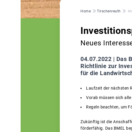
Pfadnavigation
Home
Tirschenreuth
In
Investitio
Neues Interess
04.07.2022 |
Das B
Richtlinie zur In
für die Landwirtsc
Laufzeit der nächsten 
Vorab müssen sich alle
Regeln beachten, um Fö
Zukünftig ist die Anscha
förderfähig. Das BMEL beg