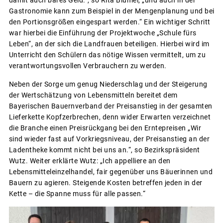
damit auch bares Geld.“, so Rita Blümel, „und auch in der
Gastronomie kann zum Beispiel in der Mengenplanung und bei
den Portionsgrößen eingespart werden.“ Ein wichtiger Schritt
war hierbei die Einführung der Projektwoche „Schule fürs
Leben“, an der sich die Landfrauen beteiligen. Hierbei wird im
Unterricht den Schülern das nötige Wissen vermittelt, um zu
verantwortungsvollen Verbrauchern zu werden.
Neben der Sorge um genug Niederschlag und der Steigerung
der Wertschätzung von Lebensmitteln bereitet dem
Bayerischen Bauernverband der Preisanstieg in der gesamten
Lieferkette Kopfzerbrechen, denn wider Erwarten verzeichnet
die Branche einen Preisrückgang bei den Erntepreisen „Wir
sind wieder fast auf Vorkriegsniveau, der Preisanstieg an der
Ladentheke kommt nicht bei uns an.“, so Bezirkspräsident
Wutz. Weiter erklärte Wutz: „Ich appelliere an den
Lebensmitteleinzelhandel, fair gegenüber uns Bäuerinnen und
Bauern zu agieren. Steigende Kosten betreffen jeden in der
Kette – die Spanne muss für alle passen.“