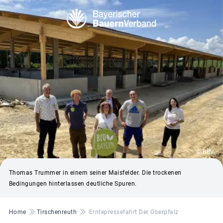
© BBV
Thomas Trummer in einem seiner Maisfelder. Die trockenen
Bedingungen hinterlassen deutliche Spuren.
Pfadnavigation
Home
Tirschenreuth
Erntepressefahrt Der Oberpfalz