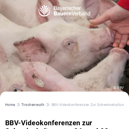
© BBV
Pfadnavigation
Home
Tirschenreuth
BBV-Videokonferenzen Zur Schweinehaltung A
BBV-Videokonferenzen zur