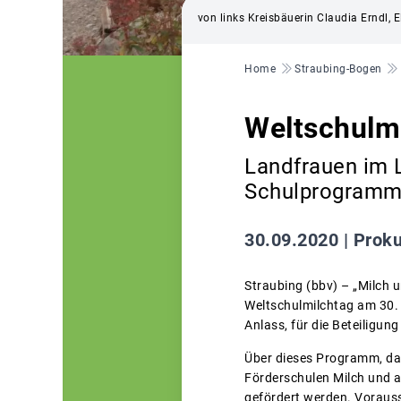
von links Kreisbäuerin Claudia Erndl, E
Pfadnavigation
Home
Straubing-Bogen
Weltschulm
Landfrauen im L
Schulprogramm 
30.09.2020 |
Prok
Straubing (bbv) – „Milch 
Weltschulmilchtag am 30.
Anlass, für die Beteiligu
Über dieses Programm, das
Förderschulen Milch und a
gefördert werden. Vorauss