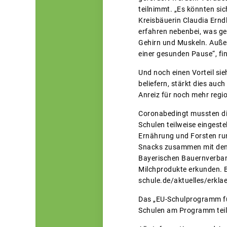
teilnimmt. „Es könnten si
Kreisbäuerin Claudia Ernd
erfahren nebenbei, was ge
Gehirn und Muskeln. Auße
einer gesunden Pause“, fin
Und noch einen Vorteil si
beliefern, stärkt dies au
Anreiz für noch mehr regi
Coronabedingt mussten di
Schulen teilweise eingest
Ernährung und Forsten run
Snacks zusammen mit den K
Bayerischen Bauernverban
Milchprodukte erkunden. B
schule.de/aktuelles/erkla
Das „EU-Schulprogramm für
Schulen am Programm teil