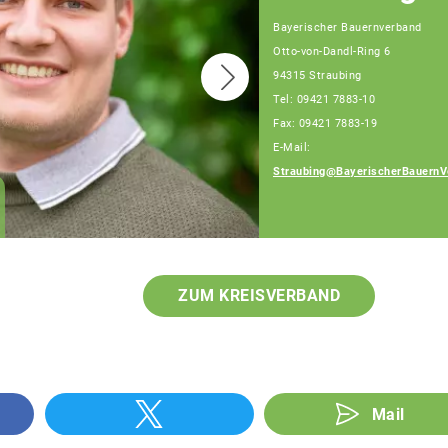
Bayerischer Bauernverband
Otto-von-Dandl-Ring 6
94315 Straubing
Tel: 09421 7883-10
Fax: 09421 7883-19
E-Mail:
Straubing@BayerischerBauernV
Josef Hiergeist,
Fachberater
ZUM KREISVERBAND
Mail