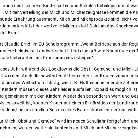
ch noch deutlich mehr Kindergärten und Schulen beteiligen und dies
l. „Mit der Verteilung der Milch und Milcherzeugnisse kommen die K
sunde Ernährung ausmacht. Milch und Milchprodukte sind leicht verd
rdem unterstützt der wertvolle Mineralstoff Calcium das Knochenw
det Erndl.
eht Claudia Erndl im EU-Schulprogramm: „Wenn Betriebe aus der Reg
ch unsere heimische Landwirtschaft. Und eine größere Nachfrage der 
onale Lieferanten, ins Programm einzusteigen“.
eses Jahr während des Lockdowns die Obst-, Gemüse- und Milch-Li
ellt werden. Auch die bewährten Aktionen der Landfrauen zusammen
d um den Weltschulmilchtag, wie z. B. Hofbesuche oder die Zubereit
indern müssen dieses Jahr leider ausfallen. Sobald es möglich ist
d gemeinsam mit den Kindern wieder den besonderen Wert und Ge
is es soweit ist, können Kinder auf einem Erklärvideo der Landfr
ervideos/ beim virtuellen Besuch eines Bauernhofes entdecken, woh
 Milch, Obst und Gemüse“ wird im neuen Schuljahr fortgeführt und
nehmen, werden weiterhin kostenlos mit Milch und Milcherzeugniss