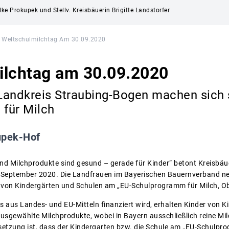
lke Prokupek und Stellv. Kreisbäuerin Brigitte Landstorfer
Weltschulmilchtag Am 30.09.2020
ilchtag am 30.09.2020
andkreis Straubing-Bogen machen sich s
für Milch
upek-Hof
und Milchprodukte sind gesund – gerade für Kinder“ betont Kreisbäu
 September 2020. Die Landfrauen im Bayerischen Bauernverband n
ng von Kindergärten und Schulen am „EU-Schulprogramm für Milch, 
 aus Landes- und EU-Mitteln finanziert wird, erhalten Kinder von K
usgewählte Milchprodukte, wobei in Bayern ausschließlich reine M
etzung ist, dass der Kindergarten bzw. die Schule am „EU-Schulpr