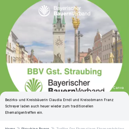
© BBV / Canva
Bezirks- und Kreisbäuerin Claudia Erndl und Kreisobmann Franz
Schreyer laden auch heuer wieder zum traditionellen
Ehemaligentreffen ein.
Pfadnavigation
Home
Straubing-Bogen
Treffen Der Ehemaligen Ehrenamtsträger, M