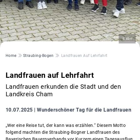
© Claudia.Erndl
© BBV
Pfadnavigation
Home
Straubing-Bogen
Landfrauen Auf Lehrfahrt
Landfrauen auf Lehrfahrt
Landfrauen erkunden die Stadt und den
Landkreis Cham
10.07.2025 |
Wunderschöner Tag für die Landfrauen
„Wer eine Reise tut, der kann was erzählen.“ Diesem Motto
folgend machten die Straubing-Bogner Landfrauen des
Bayerischen Bauernverbands vor Kurzem einen Tagesausflug