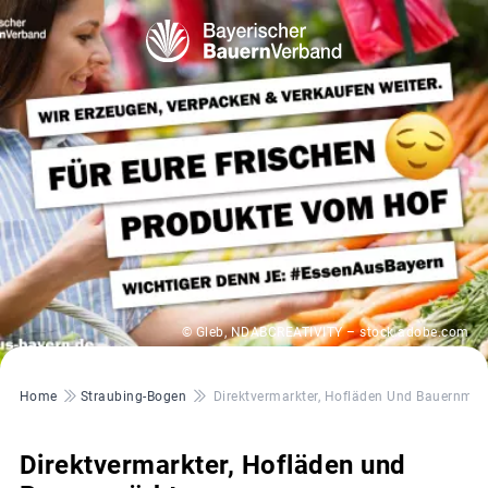
© Gleb, NDABCREATIVITY – stock.adobe.com
Pfadnavigation
Home
Straubing-Bogen
Direktvermarkter, Hofläden Und Bauernmär
Direktvermarkter, Hofläden und