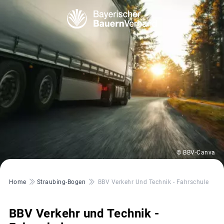
© BBV-Canva
Pfadnavigation
Home
Straubing-Bogen
BBV Verkehr Und Technik - Fahrschule
BBV Verkehr und Technik -