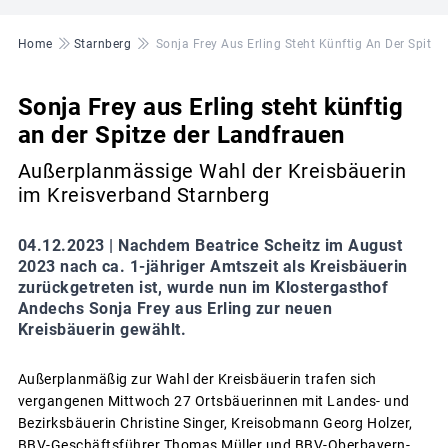
Pfadnavigation
Home
Starnberg
Sonja Frey Aus Erling Steht Künftig An Der Spitze
Sonja Frey aus Erling steht künftig
an der Spitze der Landfrauen
Außerplanmässige Wahl der Kreisbäuerin
im Kreisverband Starnberg
04.12.2023 |
Nachdem Beatrice Scheitz im August
2023 nach ca. 1-jähriger Amtszeit als Kreisbäuerin
zurückgetreten ist, wurde nun im Klostergasthof
Andechs Sonja Frey aus Erling zur neuen
Kreisbäuerin gewählt.
Außerplanmäßig zur Wahl der Kreisbäuerin trafen sich
vergangenen Mittwoch 27 Ortsbäuerinnen mit Landes- und
Bezirksbäuerin Christine Singer, Kreisobmann Georg Holzer,
BBV-Geschäftsführer Thomas Müller und BBV-Oberbayern-