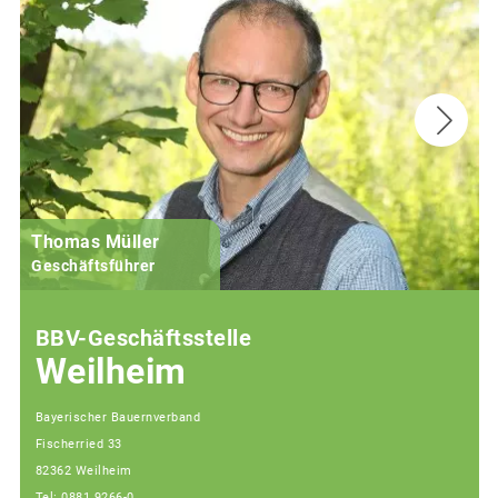
Thomas Müller
Geschäftsführer
BBV-Geschäftsstelle
Weilheim
Bayerischer Bauernverband
Fischerried 33
82362 Weilheim
Tel: 0881 9266-0