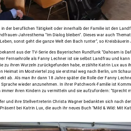
 in der beruflichen Tätigkeit oder innerhalb der Familie ist den Lan
ndfrauen-Jahresthema "Im Dialog bleiben". Dieses war auch Themat
 Leben, sonst geht die ganze Welt den Bach runter", so Kreisbäuerin
, bekannt aus der TV-Serie des Bayerischen Rundfunk "Dahoam is D
er Fernsehrolle als Fanny Lechner ist sie selbst Landfrau und kann 
 sie zu ihren Wurzeln zurückgefunden habe, erzählte Katrin Lux aus 
en Heimat im Mostviertel zog sie erstmal weg nach Berlin, um Schaus
lekt ab. Als man ihr dann 18 Jahre später die Rolle der Fanny Lechne
ne Sprache wieder anzunehmen. In ihrer Patchwork-Familie ist Komm
 immer ihren Kindern zu vermitteln und sie aufzufordern: "Sprecht mi
fer und ihre Stellvertreterin Christa Wagner bedankten sich nach de
räsent bei Katrin Lux, die auch ihr neues Buch "Mild & Wild: Mit Kat