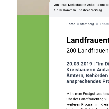
von links: Kreisbäuerin Anita Painhofe
für ihr Kommen und ihren Vortrag
Pfadnavigation
Home
Starnberg
Landf
Landfrauent
200 Landfrauen 
20.03.2019 |
"Im D
Kreisbäuerin Anita
Ämtern, Behörden 
ansprechendes Pr
Mit einem Festgottesdienst
Uhr der Landfrauentag 201
weiteren Programm. Kreisb