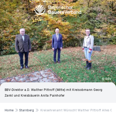
© BBV
BBV-Direktor a.D. Walther Pittroff (Mitte) mit Kreisobmann Georg
Zankl und Kreisbäuerin Anita Painhofer
Pfadnavigation
Home
Starnberg
Kreisehrenamt Wünscht Walther Pittroff Alles Gut