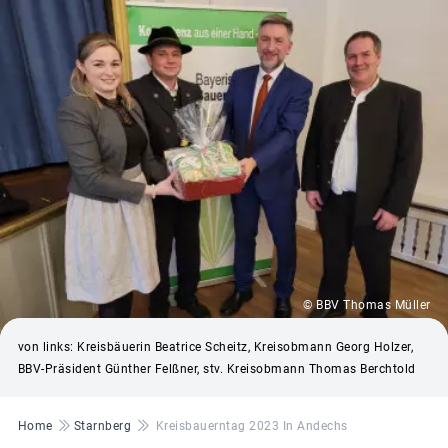
© BBV Thomas Müller
von links: Kreisbäuerin Beatrice Scheitz, Kreisobmann Georg Holzer,
BBV-Präsident Günther Felßner, stv. Kreisobmann Thomas Berchtold
Pfadnavigation
Home
Starnberg
Kreisbauerntag 2023 In Andechs