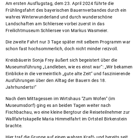
Am ersten Ausflugstag, dem 23. April 2024 führte die
Frühlingsfahrt des bayerischen Bauernverbandes durch ein
wahres Winterwunderland und durch wunderschöne
Landschaften am Schliersee vorbei zuerst in das
Freilichtmuseum Schliersee von Markus Wasmeier.
Die zweite Fahrt nur 3 Tage später mit selbem Programm war
schon fast hochsommerlich, doch nicht minder reizvoll.
Kreisbäuerin Sonja Frey äußert sich begeistert über die
Museumsführung „Landleben, wie es einst war“: „Wir bekamen
Einblicke in die vermeintlich „gute alte Zeit“ und faszinierende
Ausführungen über den Alltag der Bauern des 18.
Jahrhunderts!“
Nach dem Mittagessen im Wirtshaus "Zum Wofen" (im
Museumsdorf) ging es an beiden Tagen weiter nach
Fischbachau, wo eine kleine Bergtour die Reiseteilnehmer zur
Wallfahrtskapelle Maria Himmelfahrt im Ortsteil Birkenstein
brachte.
Hier traf die Gruppe auf einen wahren Kraft- und bereits seit