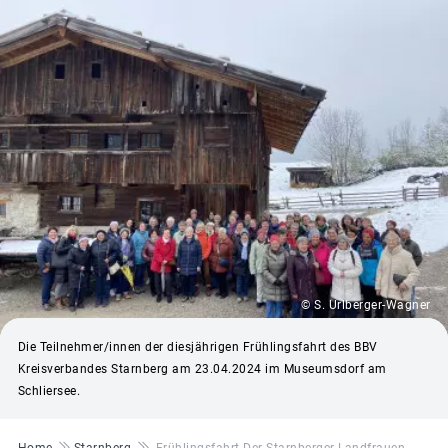
© S. Urlberger-Wagner
Die Teilnehmer/innen der diesjährigen Frühlingsfahrt des BBV
Kreisverbandes Starnberg am 23.04.2024 im Museumsdorf am
Schliersee.
Pfadnavigation
Home
Starnberg
Frühlingsfahrt Der Starnberger Landfrauen